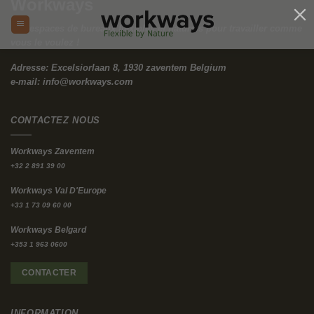
Workways
Des espaces de bureaux flexibles et naturels pour travailler comme
vous le voulez !
Adresse: Excelsiorlaan 8, 1930 zaventem Belgium
e-mail:
info@workways.com
CONTACTEZ NOUS
Workways Zaventem
+32 2 891 39 00
Workways Val D'Europe
+33 1 73 09 60 00
Workways Belgard
+353 1 963 0600
CONTACTER
INFORMATION