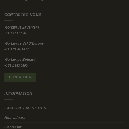
Ces statistiques, tirées des vastes recherches d’i4cp, brossent
un tableau convaincant du retour sur investissement d’une
culture d’entreprise saine.
Les trois piliers d’une culture d’entreprise tournée vers l’avenir
Oakes a identifié trois principes fondamentaux qui sous-
tendent les cultures tournées vers l’avenir. Le premier est
l’accent mis sur les employés, en donnant la priorité à leur
croissance et à leurs opportunités de carrière.
Ces organisations évaluent les responsables non seulement sur
les résultats commerciaux, mais aussi sur leur capacité à
développer leurs équipes. Cela crée une culture où le
développement des employés n’est pas une réflexion après
coup, mais un indicateur de performance essentiel.
Comme l’a expliqué Oakes, négliger les résultats des employés
peut gravement nuire à la culture d’entreprise dans son
ensemble.
Cet accent mis sur les employés est inextricablement lié à la
création d’une culture centrée sur l’apprentissage, où le