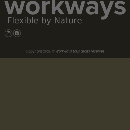
opérationnelles standard) et « l’exploration » (s’adapter aux
nouvelles réalités). Si les procédures opérationnelles standard
offrent de l’efficacité, elles peuvent entraver l’agilité. La clé, a-t-il
souligné, est l’équilibre.
Les cultures réfractaires au changement présentent des
symptômes distincts: une hiérarchie excessive, le respect de
règles rigides et une mentalité du type « c’est comme ça qu’on
a toujours fait ». Ces cultures récompensent souvent le respect
des règles plutôt que l’innovation, ce qui étouffe la croissance
et la capacité d’adaptation.
À l’inverse, les cultures prêtes au changement privilégient les
personnes, l’innovation et l’exécution.
Elles évitent la mentalité du « moi contre nous » que l’on
retrouve souvent dans les cultures toxiques où les incitations
individuelles sont excessives. Elles évitent également les cultures
« satisfaites et complaisantes » caractérisées par une
inclusivité excessive et l’aversion au risque, où les décisions sont
souvent retardées par un besoin excessif de consensus.
Comme l’a fait remarquer Oakes, ces cultures manquent