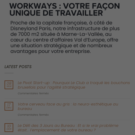
collaboration et la flexibilité.
J’ai récemment eu le plaisir d’interviewer Kevin Oakes, PDG
d’i4cp (Institute for Corporate Productivity), un cabinet de
recherche en RH de premier plan.
Notre conversation, axée sur leurs dernières recherches, a
révélé une vérité surprenante: une culture d’entreprise solide et
tournée vers l’avenir peut augmenter les performances d’une
organisation de manière stupéfiante, en les multipliant par cinq.
Ce n’est pas une simple conjecture, c’est une affirmation
étayée par des données issues de décennies de recherches
rigoureuses menées par i4cp, une organisation dont les racines
remontent à l’époque où elle s’appelait Human Resource
Institute.
Leurs recherches établissent systématiquement un lien entre
les pratiques RH et les résultats commerciaux tangibles tels
que la croissance du chiffre d’affaires, la part de marché et la
rentabilité. i4cp ne se contente pas d’identifier les meilleures
pratiques, il identifie également les « prochaines pratiques »,
c’est-à-dire celles qui ont une forte corrélation avec l’impact