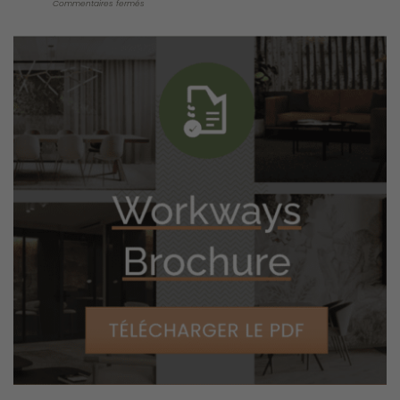
commercial mais qui ne sont pas encore largement adoptées.
Cultiver la bonne culture d’entreprise n’est pas seulement un
« plus », c’est un facteur essentiel de croissance exponentielle
de l’entreprise.
Décoder le plan d’une culture d’entreprise tournée vers l’avenir
Oakes a partagé les conclusions d’une étude fondamentale sur
le changement de culture, à laquelle ont participé plus de 7 000
personnes. L’étude a révélé une réalité qui donne à réfléchir: la
plupart des initiatives de changement de culture échouent.
Cependant, en examinant méticuleusement les réussites, i4cp a
identifié un plan directeur pour créer une culture plus saine et
plus agile. Ces recherches ont abouti à un livre, « Culture
Renovation® », qui décrit 18 étapes concrètes pour construire
une « organisation inébranlable ».
S’appuyant sur cette base, les dernières recherches d’i4cp se
penchent sur la création de cultures agiles et tournées vers
l’avenir, une capacité essentielle dans le secteur commercial
imprévisible d’aujourd’hui.