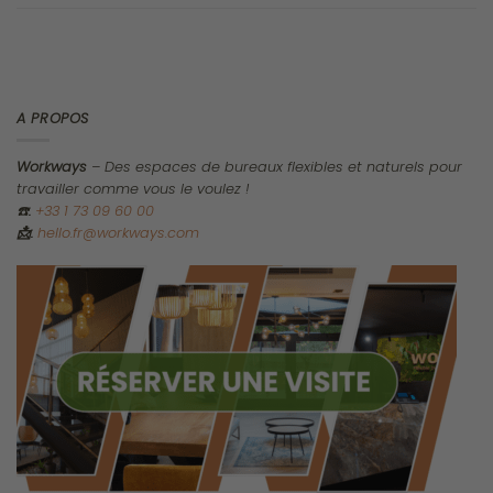
Une culture d’entreprise tournée vers l’avenir stimule la
performance: les entreprises qui l’adoptent ont cinq fois plus de
chances de surpasser leurs concurrents en termes de
croissance et de bénéfices.
Une culture d’entreprise adaptée à l’avenir
Instaurer la confiance chez les employés et leur donner les
moyens de prendre des décisions concernant leur
environnement de travail est un élément fondamental de la
création de cette culture positive.
Des études montrent qu’une culture d’entreprise saine et
tournée vers l’avenir rend les organisations cinq fois plus
susceptibles de surpasser leurs concurrents en termes de
croissance du chiffre d’affaires, de rentabilité et de part de
marché. Les cultures d’entreprise tournées vers l’avenir
reposent sur trois principes: l’accent mis sur le développement
des employés, un objectif clair axé sur la mission et une volonté
de changement. Les organisations doivent trouver un équilibre
entre l’innovation et les procédures établies pour encourager la