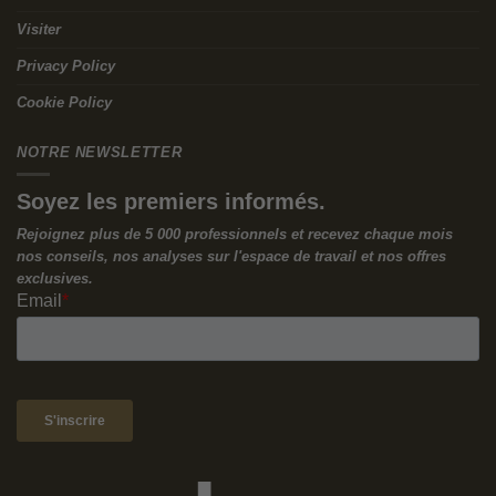
partage des connaissances est activement encouragé.
Comme l’a déclaré Satya Nadella de Microsoft, il s’agit de
cultiver une culture « d’apprentissage permanent », et non une
culture « de savoir tout ».
Le deuxième principe est d’être axé sur la mission. Cela signifie
avoir un objectif et une mission clairs comme du cristal, les
dirigeants incarnant les valeurs de l’organisation. Cet
alignement entre les paroles et les actes renforce la confiance
et le tissu culturel.
Le troisième principe, et peut-être le plus important, est d’être
prêt au changement. Il s’agit de cultiver un état d’esprit fluide
et de soutenir la collaboration au sein de l’effectif, ce qui
permet à l’organisation d’embrasser le changement comme
une opportunité.
Trouver l’équilibre entre l’exploration et l’exploitation dans un
monde en mutation
Oakes a également abordé l’équilibre entre « l’exploitation »
(tirer parti des forces existantes et des procédures