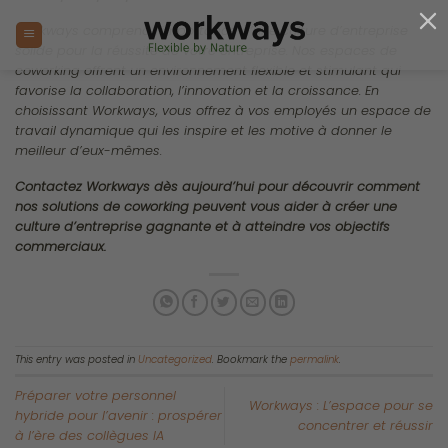
Passer
au
contenu
Une meilleure culture
d’entreprise peut multiplier par
5 les performances de votre
entreprise
PUBLIÉ LE
FÉVRIER 21, 2025
PAR
SAMUEL LYONS