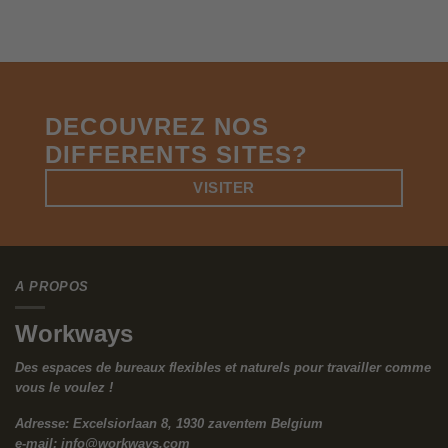
Comme l’a dit à juste titre Oakes, l’objectif est de cultiver une
culture qui non seulement accepte le changement, mais
l’embrasse comme une opportunité.
Les avantages d’une culture d’entreprise saine et tournée vers
l’avenir ne sont pas seulement qualitatifs. Ils sont quantifiables
et profonds.
Oakes a révélé que les entreprises dotées de telles cultures
sont cinq fois plus susceptibles d’être des organisations très
performantes, affichant une croissance du chiffre d’affaires, une
rentabilité et une part de marché supérieures.
Il ne s’agit pas d’une vague corrélation, mais d’un lien direct
entre la santé culturelle et la réussite financière. En outre, ces
organisations connaissent une productivité des employés cinq
fois supérieure, une diversité doublée, un engagement et un
bien-être quatre fois plus élevés, et une innovation
considérablement améliorée.
Surtout, elles sont cinq fois plus susceptibles de retenir et
d’attirer les meilleurs talents, un avantage essentiel dans le
marché concurrentiel des talents d’aujourd’hui.