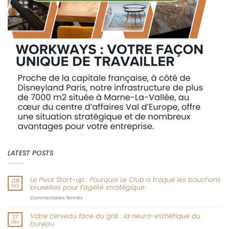
LATEST POSTS
Le Pivot Start-up : Pourquoi Le Club a troqué les bouchons
08
Mai
bruxellois pour l’agilité stratégique
sur
Commentaires fermés
Le
Pivot
Votre cerveau face au gris : la neuro-esthétique au
17
Start-
Déc
bureau
up