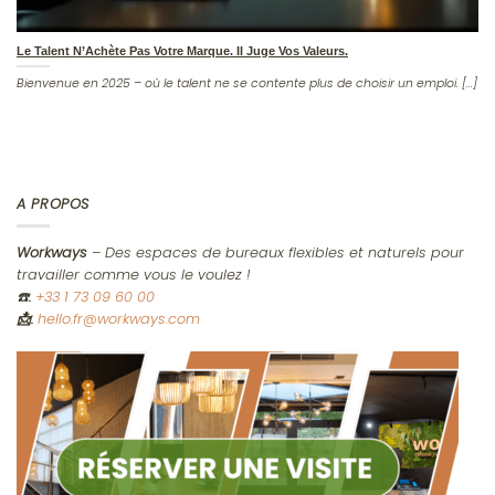
Le Talent N’Achète Pas Votre Marque. Il Juge Vos Valeurs.
Bienvenue en 2025 – où le talent ne se contente plus de choisir un emploi. [...]
A PROPOS
Workways
– Des espaces de bureaux flexibles et naturels pour
travailler comme vous le voulez !
☎️
:
+33 1 73 09 60 00
📩:
hello.fr@workways.com