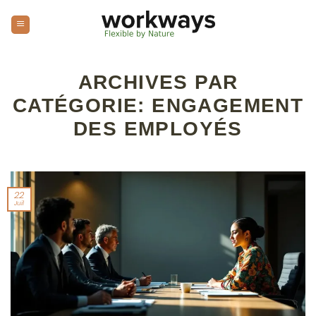
Passer
au
contenu
ARCHIVES PAR
CATÉGORIE:
ENGAGEMENT
DES EMPLOYÉS
22
Juil