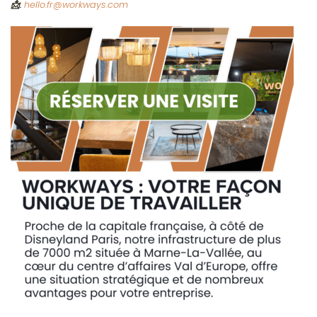
📩:
hello.fr@workways.com