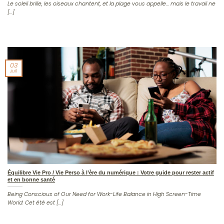
Le soleil brille, les oiseaux chantent, et la plage vous appelle… mais le travail ne
[...]
03
Juil
Équilibre Vie Pro / Vie Perso à l’ère du numérique : Votre guide pour rester actif
et en bonne santé
Being Conscious of Our Need for Work-Life Balance in High Screen-Time
World: Cet été est [...]