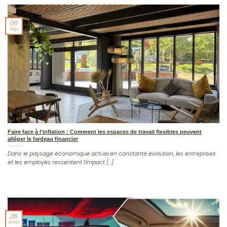
06
Sep
Faire face à l’inflation : Comment les espaces de travail flexibles peuvent
alléger le fardeau financier
Dans le paysage économique actuel en constante évolution, les entreprises
et les employés ressentent l’impact [...]
26
Août