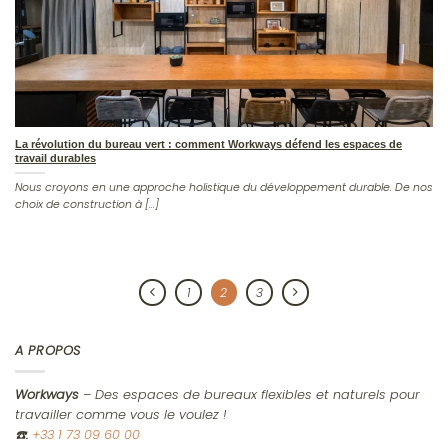
La révolution du bureau vert : comment Workways défend les espaces de
travail durables
Nous croyons en une approche holistique du développement durable. De nos
choix de construction à [...]
1
2
3
A PROPOS
Workways
– Des espaces de bureaux flexibles et naturels pour
travailler comme vous le voulez !
☎️
:
+33 1 73 09 60 00