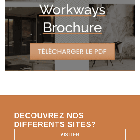
l’emplacement
de
votre
bureau
?
DECOUVREZ NOS
DIFFERENTS SITES?
VISITER