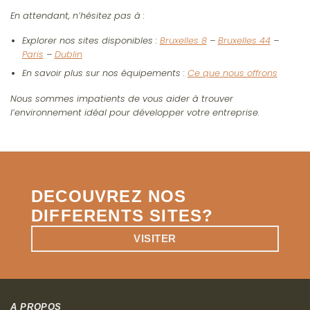
En attendant, n’hésitez pas à :
Explorer nos sites disponibles :
Bruxelles 8
–
Bruxelles 44
–
Paris
–
Dublin
En savoir plus sur nos équipements :
Ce que nous offrons
Nous sommes impatients de vous aider à trouver
l’environnement idéal pour développer votre entreprise.
DECOUVREZ NOS
DIFFERENTS SITES?
VISITER
A PROPOS